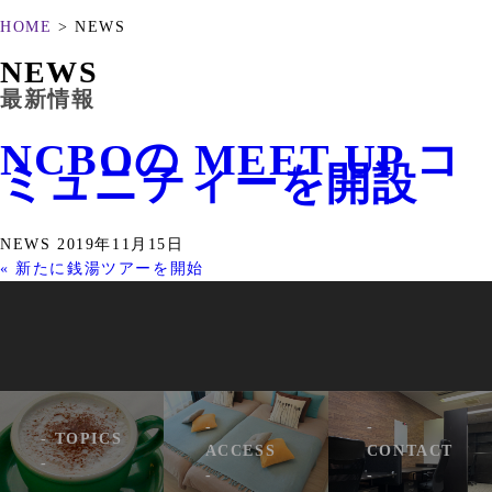
HOME
> NEWS
NEWS
最新情報
NCBOの MEET UP コ
ミュニティーを開設
NEWS
2019年11月15日
« 新たに銭湯ツアーを開始
-
-
- TOPICS
ACCESS
CONTACT
-
-
-